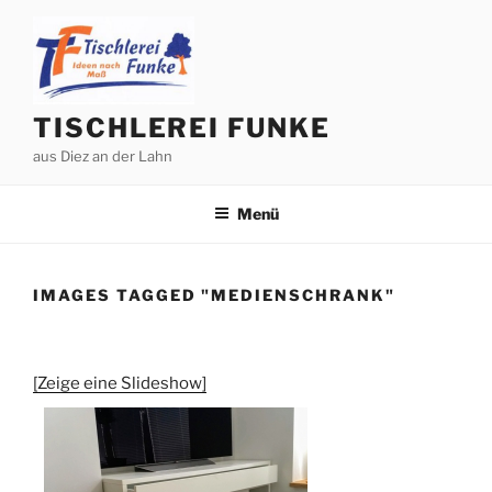
Zum
Inhalt
springen
TISCHLEREI FUNKE
aus Diez an der Lahn
Menü
IMAGES TAGGED "MEDIENSCHRANK"
[Zeige eine Slideshow]