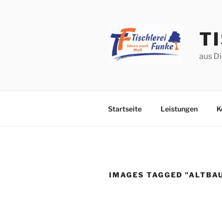
Zum
Inhalt
springen
T
aus Di
Startseite
Leistungen
K
IMAGES TAGGED "ALTBA