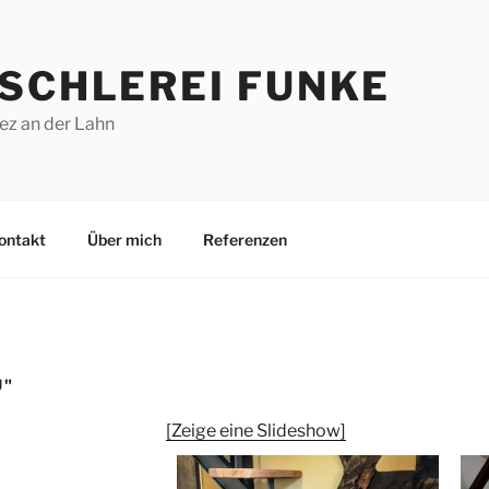
ISCHLEREI FUNKE
ez an der Lahn
ontakt
Über mich
Referenzen
U"
[Zeige eine Slideshow]